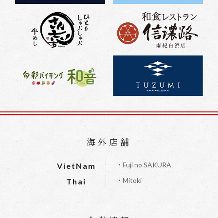
海外店舗
・Fuji no SAKURA
VietNam
・Mitoki
Thai