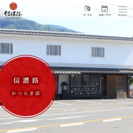
JP→EN
店舗ご予約
信濃路
かつらぎ店