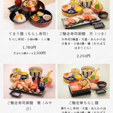
てまり膳（ちらし寿司）
ご馳走寿司御膳 月（つき）
ちらし寿司・小鉢4種・ミニ麺
お寿司5種盛・天盛・あんかけ出
汁巻き・小鉢3種・麺（おそば又
1,780円
はおうどん）
2,500円
天ぷら小鍋セット
2,250円
ご馳走寿司御膳 雅（みや
ご馳走華ちらし膳
び）
華ちらし寿司・天盛・あんかけ出
汁巻き・小鉢3種・麺（おそば又