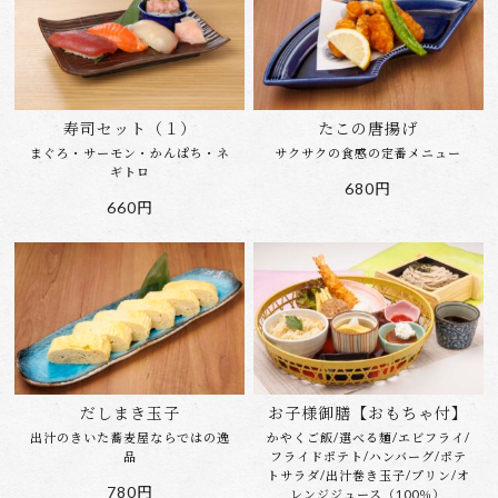
寿司セット（１）
たこの唐揚げ
まぐろ・サーモン・かんぱち・ネ
サクサクの食感の定番メニュー
ギトロ
680円
660円
だしまき玉子
お子様御膳【おもちゃ付】
出汁のきいた蕎麦屋ならではの逸
かやくご飯/選べる麺/エビフライ/
品
フライドポテト/ハンバーグ/ポテ
トサラダ/出汁巻き玉子/プリン/オ
780円
レンジジュース（100％）