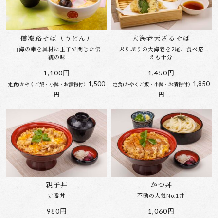
信濃路そば（うどん）
大海老天ざるそば
山海の幸を具材に玉子で閉じた伝
ぷりぷりの大海老を2尾、食べ応
統の味
えも十分
1,100円
1,450円
1,500
1,850
定食(かやくご飯・小鉢・お漬物付）
定食(かやくご飯・小鉢・お漬物付）
円
円
親子丼
かつ丼
定番丼
不動の人気No.1丼
980円
1,060円