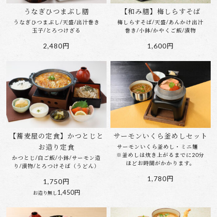
うなぎひつまぶし膳
【和み膳】梅しらすそば
うなぎひつまぶし/天盛/出汁巻き
梅しらすそば/天盛/あんかけ出汁
玉子/とろつけざる
巻き/小鉢/かやくご飯/漬物
2,480円
1,600円
【蕎麦屋の定食】かつとじと
サーモンいくら釜めしセット
お造り定食
サーモンいくら釜めし・ミニ麺
※釜めしは炊き上がるまでに20分
かつとじ/白ご飯/小鉢/サーモン造
ほどお時間がかかります。
り/漬物/とろつけそば（うどん）
1,780円
1,750円
1,450円
お造り無し