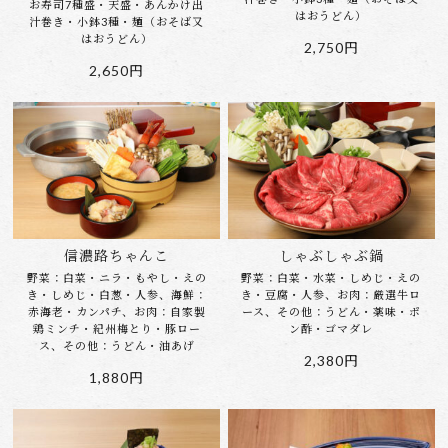
お寿司7種盛・天盛・あんかけ出
はおうどん）
汁巻き・小鉢3種・麺（おそば又
はおうどん）
2,750円
2,650円
信濃路ちゃんこ
しゃぶしゃぶ鍋
野菜：白菜・ニラ・もやし・えの
野菜：白菜・水菜・しめじ・えの
き・しめじ・白葱・人参、海鮮：
き・豆腐・人参、お肉：厳選牛ロ
赤海老・カンパチ、お肉：自家製
ース、その他：うどん・薬味・ポ
鶏ミンチ・紀州梅とり・豚ロー
ン酢・ゴマダレ
ス、その他：うどん・油あげ
2,380円
1,880円