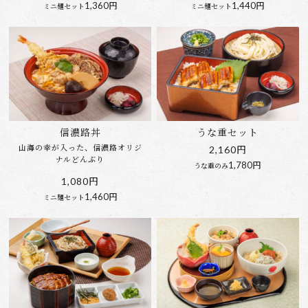
1,360円
1,440円
ミニ麺セット
ミニ麺セット
信濃路丼
うな重セット
山海の幸が入った、信濃路オリジ
2,160円
ナルどんぶり
1,780円
うな重のみ
1,080円
1,460円
ミニ麵セット