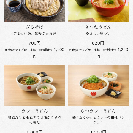
ざるそば
きつねうどん
定番つけ麺、気軽さも抜群
やさしい味わい
700円
820円
1,100
1,220
定食(かやくご飯・小鉢・お漬物付）
定食(かやくご飯・小鉢・お漬物付）
円
円
カレーうどん
かつカレーうどん
和風だしと玉ねぎの甘味が引き立
揚げたてかつとカレーの相性バツ
つ逸品
グン！
1,000円
1,300円