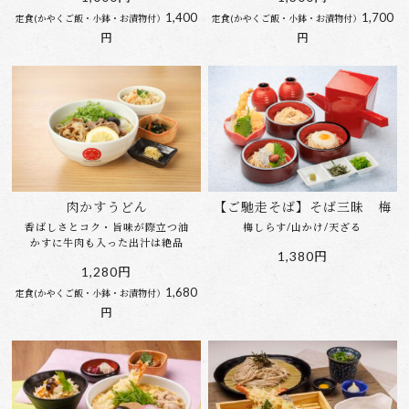
1,400
1,700
定食(かやくご飯・小鉢・お漬物付）
定食(かやくご飯・小鉢・お漬物付）
円
円
肉かすうどん
【ご馳走そば】そば三昧 梅
香ばしさとコク・旨味が際立つ油
梅しらす/山かけ/天ざる
かすに牛肉も入った出汁は絶品
1,380円
1,280円
1,680
定食(かやくご飯・小鉢・お漬物付）
円